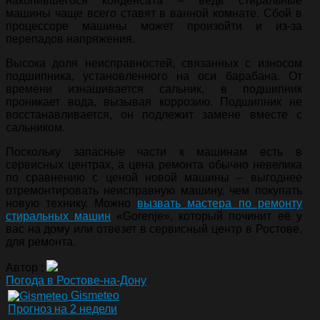
накопившегося конденсата – ведь стиральные
машины чаще всего ставят в ванной комнате. Сбой в
процессоре машины может произойти и из-за
перепадов напряжения.
Высока доля неисправностей, связанных с износом
подшипника, установленного на оси барабана. От
времени изнашивается сальник, в подшипник
проникает вода, вызывая коррозию. Подшипник не
восстанавливается, он подлежит замене вместе с
сальником.
Поскольку запасные части к машинам есть в
сервисных центрах, а цена ремонта обычно невелика
по сравнению с ценой новой машины – выгоднее
отремонтировать неисправную машину, чем покупать
новую технику. Можно
вызвать мастера по ремонту
стиральных машин
«Gorenje», который починит её у
вас на дому или отвезет в сервисный центр в Ростове,
для ремонта.
Автор :
Погода в Ростове-на-Дону
Gismeteo
Прогноз на 2 недели