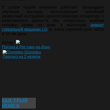
В штате нашей компании работают прошедшие
обучение мастера, использующее новейший
ремонтный инструмент, диагностическую аппаратуру и
качественные запчасти. Мы оперативно выявим
поломку прямо на дому и выполним
ремонт
стиральной машинки LG
за очень короткий срок, часто
в тот же день.
Автор :
Погода в Ростове-на-Дону
Gismeteo
Прогноз на 2 недели
БЫСТРЫЙ
ПОИСК